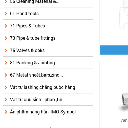
55 Cleaning Material &...
61 Hand tools
71 Pipes & Tubes
73 Pipe & tube fittings
75 Valves & coks
81 Packing & Jointing
67 Metal sheét,bars,zinc...
Vật tư lashing,chằng buộc hàng
Vật tư cứu sinh : phao ,tín...
Ấn phẩm hàng hải - IMO Symbol
van