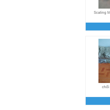
Scaling M
chổi