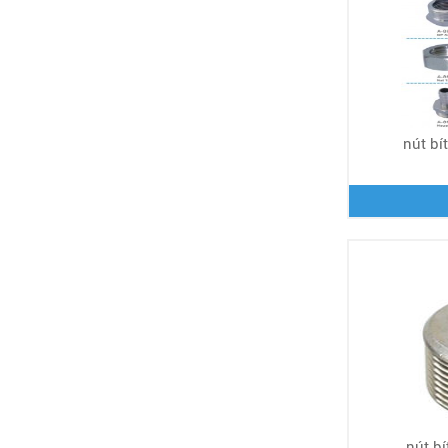
nút bít
nút bí