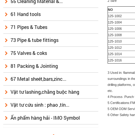
55 Cleaning Material &...
2 Size
NO
61 Hand tools
125-1002
125-1004
71 Pipes & Tubes
125-1006
125-1008
73 Pipe & tube fittings
125-1010
125-1012
75 Valves & coks
125-1014
125-1016
81 Packing & Jointing
3 Used in: flammab
67 Metal sheét,bars,zinc...
surroundings in the
drilling platforms,
Vật tư lashing,chằng buộc hàng
etc.
4 Process :Punch 
5 Certifications
Vật tư cứu sinh : phao ,tín...
5 OEM ODM Servi
6 Other Safety han
Ấn phẩm hàng hải - IMO Symbol