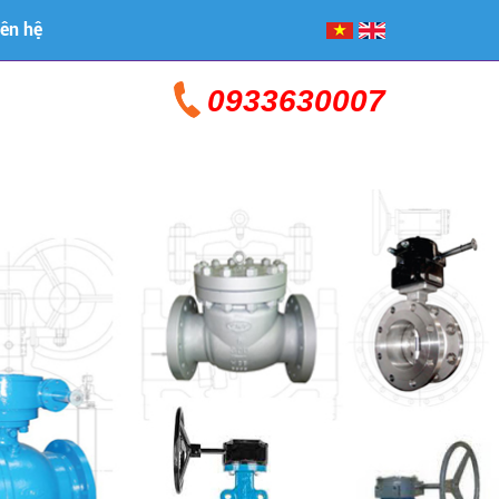
iên hệ
0933630007