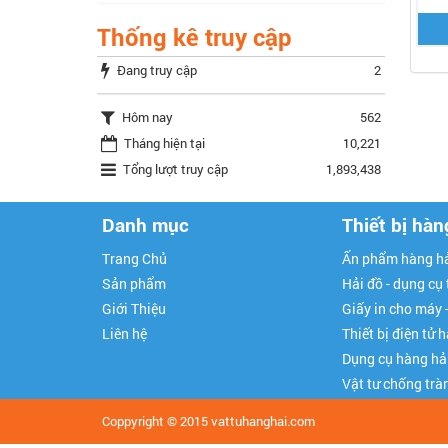
Thống kê truy cập
Đang truy cập
2
Hôm nay
562
Tháng hiện tại
10,221
Tổng lượt truy cập
1,893,438
Danh mục
Thiết bị hàn
Trang Chủ
Ấn phẩm hàng hả
Sản phẩm
Hải đồ - dụng cụ
Giới Thiệu
Giấy in cho máy 
Liên hệ
Thiết bị điện tử 
Dụng cụ hàng hả
Vật tư chống trà
Coppyright © 2015
vattuhanghai.com