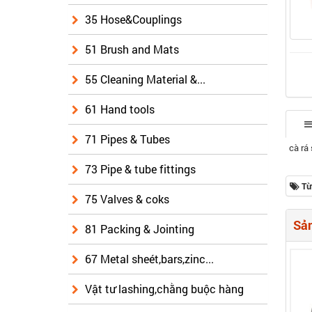
35 Hose&Couplings
51 Brush and Mats
55 Cleaning Material &...
61 Hand tools
71 Pipes & Tubes
cà rá 
73 Pipe & tube fittings
Từ
75 Valves & coks
Sản
81 Packing & Jointing
67 Metal sheét,bars,zinc...
Vật tư lashing,chằng buộc hàng