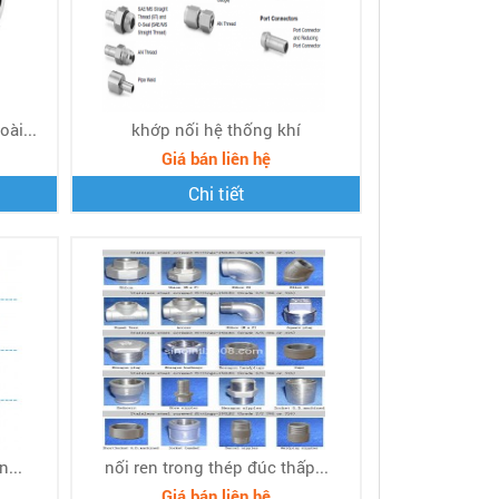
ài...
khớp nối hệ thống khí
Giá bán liên hệ
Chi tiết
n...
nối ren trong thép đúc thấp...
Giá bán liên hệ