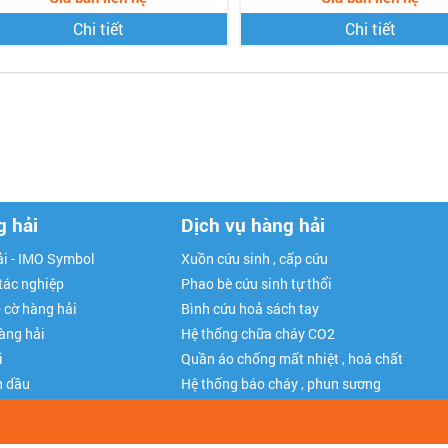
Chi tiết
Chi tiết
g hải
Dịch vụ hàng hải
i - IMO Symbol
Xuồn cứu sinh , cấp cứu
 tác nghiệp
Phao bè cứu sinh tự thổi
- cờ hàng hải
Bình cứu hoả sách tay
hàng hải
Hệ thống chữa cháy CO2
i
Quần áo chống mất nhiệt , hoá chất
n dầu
Hệ thống báo cháy , phun sương