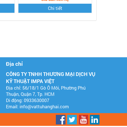
Chi tiết
Địa chỉ
CÔNG TY TNHH THƯƠNG MẠI DỊCH VỤ
KỸ THUẬT IMPA VIỆT
Địa chỉ: 56/18/1 Gò Ô Môi, Phường Phú
Thuận, Quận 7, Tp. HCM
Di động: 0933630007
Email:
info@vattuhanghai.com