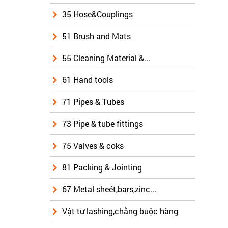
35 Hose&Couplings
51 Brush and Mats
55 Cleaning Material &...
61 Hand tools
71 Pipes & Tubes
73 Pipe & tube fittings
75 Valves & coks
81 Packing & Jointing
67 Metal sheét,bars,zinc...
Vật tư lashing,chằng buộc hàng