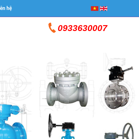
iên hệ
0933630007