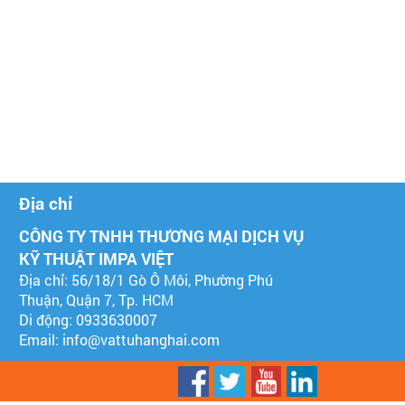
Địa chỉ
CÔNG TY TNHH THƯƠNG MẠI DỊCH VỤ
KỸ THUẬT IMPA VIỆT
Địa chỉ: 56/18/1 Gò Ô Môi, Phường Phú
Thuận, Quận 7, Tp. HCM
Di động: 0933630007
Email:
info@vattuhanghai.com