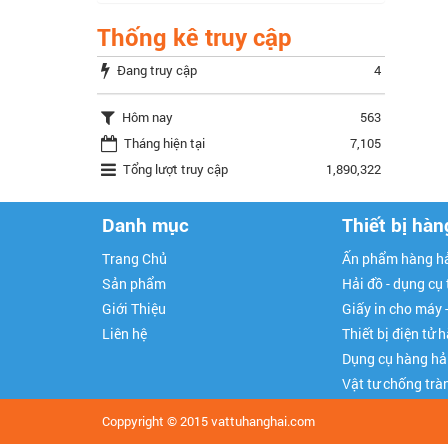
Thống kê truy cập
Đang truy cập
4
Hôm nay
563
Tháng hiện tại
7,105
Tổng lượt truy cập
1,890,322
Danh mục
Thiết bị hàn
Trang Chủ
Ấn phẩm hàng hả
Sản phẩm
Hải đồ - dụng cụ
Giới Thiệu
Giấy in cho máy 
Liên hệ
Thiết bị điện tử 
Dụng cụ hàng hả
Vật tư chống trà
Coppyright © 2015
vattuhanghai.com