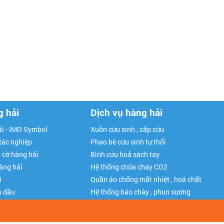
g hải
Dịch vụ hàng hải
i - IMO Symbol
Xuồn cứu sinh , cấp cứu
 tác nghiệp
Phao bè cứu sinh tự thổi
- cờ hàng hải
Bình cứu hoả sách tay
hàng hải
Hệ thống chữa cháy CO2
i
Quần áo chống mất nhiệt , hoá chất
n dầu
Hệ thống báo cháy , phun sương