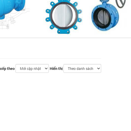
ết
xếp theo
Hiển thị