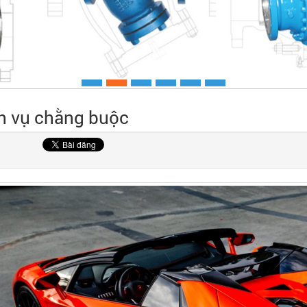
h vụ chằng buộc
Xem chi ti