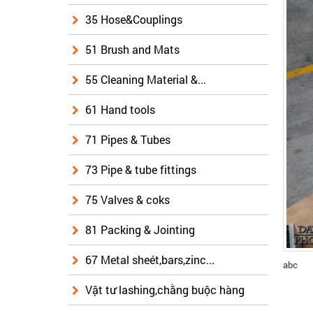
35 Hose&Couplings
51 Brush and Mats
55 Cleaning Material &...
61 Hand tools
71 Pipes & Tubes
73 Pipe & tube fittings
75 Valves & coks
81 Packing & Jointing
67 Metal sheét,bars,zinc...
abc
Vật tư lashing,chằng buộc hàng