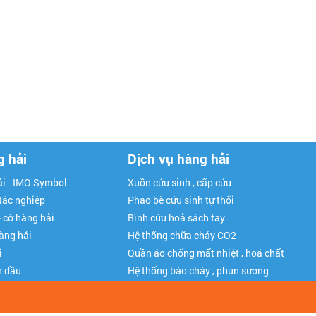
g hải
Dịch vụ hàng hải
i - IMO Symbol
Xuồn cứu sinh , cấp cứu
 tác nghiệp
Phao bè cứu sinh tự thổi
- cờ hàng hải
Bình cứu hoả sách tay
hàng hải
Hệ thống chữa cháy CO2
i
Quần áo chống mất nhiệt , hoá chất
n dầu
Hệ thống báo cháy , phun sương