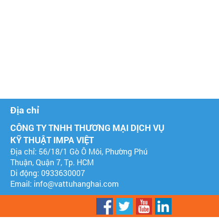
Địa chỉ
CÔNG TY TNHH THƯƠNG MẠI DỊCH VỤ
KỸ THUẬT IMPA VIỆT
Địa chỉ: 56/18/1 Gò Ô Môi, Phường Phú
Thuận, Quận 7, Tp. HCM
Di động: 0933630007
Email:
info@vattuhanghai.com