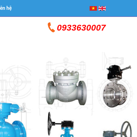
iên hệ
0933630007