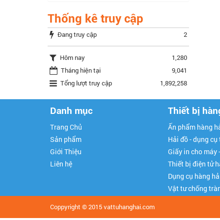
Thống kê truy cập
Đang truy cập
2
Hôm nay
1,280
Tháng hiện tại
9,041
Tổng lượt truy cập
1,892,258
Danh mục
Thiết bị hàn
Trang Chủ
Ấn phẩm hàng hả
Sản phẩm
Hải đồ - dụng cụ
Giới Thiệu
Giấy in cho máy 
Liên hệ
Thiết bị điện tử 
Dụng cụ hàng hả
Vật tư chống trà
Coppyright © 2015
vattuhanghai.com