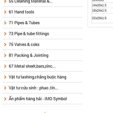
55 Cleaning Material &...
14x20x1.5
18x24x1.5
61 Hand tools
22x29x1.5
71 Pipes & Tubes
73 Pipe & tube fittings
75 Valves & coks
81 Packing & Jointing
67 Metal sheét,bars,zinc...
Vật tư lashing,chằng buộc hàng
Vật tư cứu sinh : phao ,tín...
Ấn phẩm hàng hải - IMO Symbol