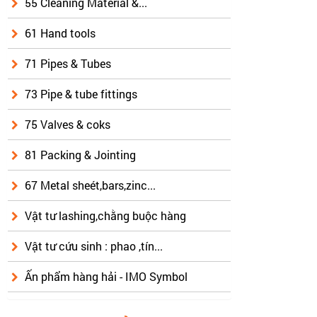
55 Cleaning Material &...
61 Hand tools
71 Pipes & Tubes
73 Pipe & tube fittings
75 Valves & coks
81 Packing & Jointing
67 Metal sheét,bars,zinc...
Vật tư lashing,chằng buộc hàng
Vật tư cứu sinh : phao ,tín...
Ấn phẩm hàng hải - IMO Symbol