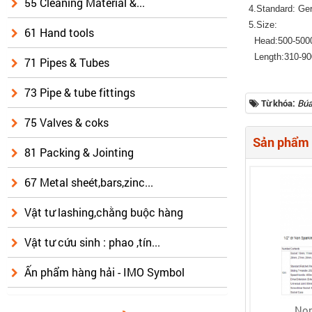
55 Cleaning Material &...
4.Standard: Ge
5.Size:
61 Hand tools
Head:500-500
Length:310-9
71 Pipes & Tubes
73 Pipe & tube fittings
Từ khóa:
Búa
75 Valves & coks
Sản phẩm 
81 Packing & Jointing
67 Metal sheét,bars,zinc...
Vật tư lashing,chằng buộc hàng
Vật tư cứu sinh : phao ,tín...
Ấn phẩm hàng hải - IMO Symbol
Non