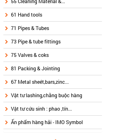
55 Cleaning Material &...
61 Hand tools
71 Pipes & Tubes
73 Pipe & tube fittings
75 Valves & coks
81 Packing & Jointing
67 Metal sheét,bars,zinc...
Vật tư lashing,chằng buộc hàng
Vật tư cứu sinh : phao ,tín...
Ấn phẩm hàng hải - IMO Symbol