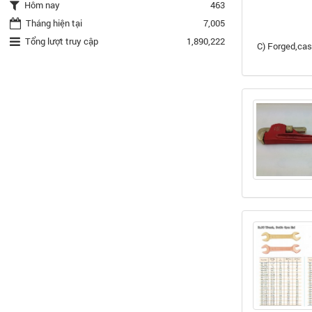
Hôm nay
463
2) Nat
Tháng hiện tại
7,005
3) Pa
Tổng lượt truy cập
1,890,222
C) Forged,cas