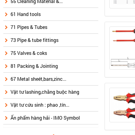
55 Cleaning Material &...
61 Hand tools
71 Pipes & Tubes
73 Pipe & tube fittings
75 Valves & coks
81 Packing & Jointing
67 Metal sheét,bars,zinc...
Vật tư lashing,chằng buộc hàng
Vật tư cứu sinh : phao ,tín...
Ấn phẩm hàng hải - IMO Symbol