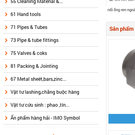
55 Cleaning Material &...
nối ống ren ngoà
61 Hand tools
71 Pipes & Tubes
Sản phẩm 
73 Pipe & tube fittings
75 Valves & coks
81 Packing & Jointing
67 Metal sheét,bars,zinc...
Vật tư lashing,chằng buộc hàng
Vật tư cứu sinh : phao ,tín...
Ấn phẩm hàng hải - IMO Symbol