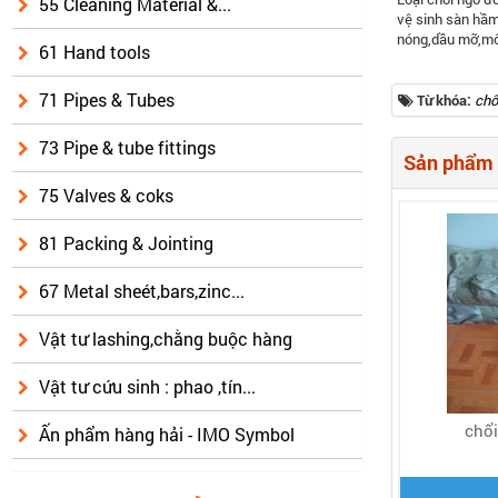
55 Cleaning Material &...
vệ sinh sàn hầm
nóng,dầu mỡ,môi
61 Hand tools
71 Pipes & Tubes
Từ khóa:
chổ
73 Pipe & tube fittings
Sản phẩm 
75 Valves & coks
81 Packing & Jointing
67 Metal sheét,bars,zinc...
Vật tư lashing,chằng buộc hàng
Vật tư cứu sinh : phao ,tín...
chổ
Ấn phẩm hàng hải - IMO Symbol