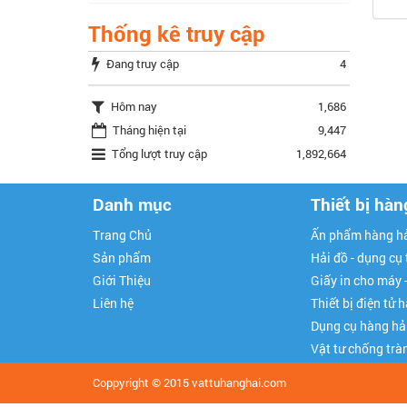
Thống kê truy cập
Đang truy cập
4
Hôm nay
1,686
Tháng hiện tại
9,447
Tổng lượt truy cập
1,892,664
Danh mục
Thiết bị hàn
Trang Chủ
Ấn phẩm hàng hả
Sản phẩm
Hải đồ - dụng cụ
Giới Thiệu
Giấy in cho máy 
Liên hệ
Thiết bị điện tử 
Dụng cụ hàng hả
Vật tư chống trà
Coppyright © 2015
vattuhanghai.com