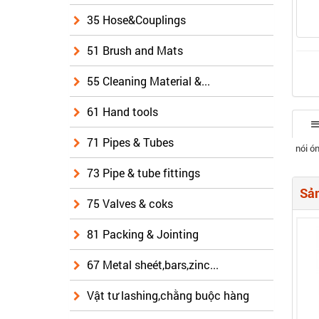
35 Hose&Couplings
51 Brush and Mats
55 Cleaning Material &...
61 Hand tools
71 Pipes & Tubes
nói ó
73 Pipe & tube fittings
Sản
75 Valves & coks
81 Packing & Jointing
67 Metal sheét,bars,zinc...
Vật tư lashing,chằng buộc hàng