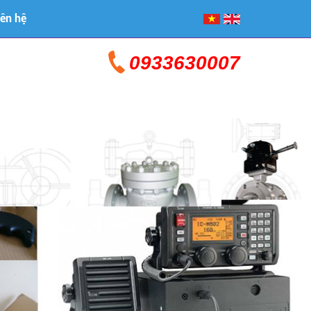
iên hệ
0933630007