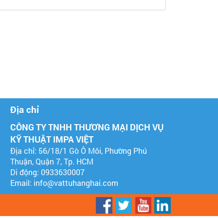
Địa chỉ
CÔNG TY TNHH THƯƠNG MẠI DỊCH VỤ
KỸ THUẬT IMPA VIỆT
Địa chỉ: 56/18/1 Gò Ô Môi, Phường Phú
Thuận, Quận 7, Tp. HCM
Di động: 0933630007
Email:
info@vattuhanghai.com