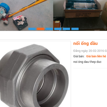
Xem chi ti
nối ống dầu
Đăng ngày 20-02-2016 0
Giá bán:
Giá bán liên hệ
noi óng dau thep duc