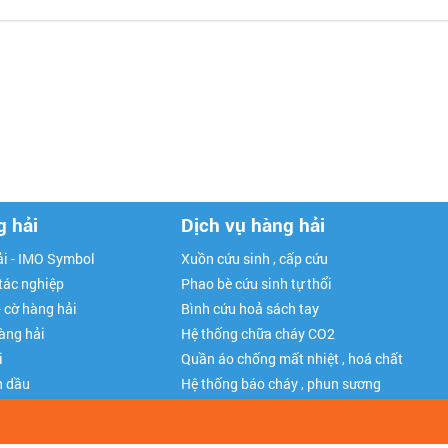
g hải
Dịch vụ hàng hải
i - IMO Symbol
Xuồn cứu sinh , cấp cứu
 tác nghiệp
Phao bè cứu sinh tự thổi
- cờ hàng hải
Bình cứu hoả sách tay
hàng hải
Hệ thống chữa cháy CO2
i
Quần áo chống mất nhiệt , hoá chất
n dầu
Hệ thống báo cháy , phun sương