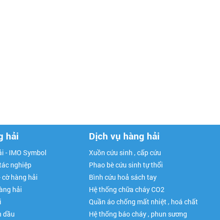
g hải
Dịch vụ hàng hải
i - IMO Symbol
Xuồn cứu sinh , cấp cứu
 tác nghiệp
Phao bè cứu sinh tự thổi
- cờ hàng hải
Bình cứu hoả sách tay
hàng hải
Hệ thống chữa cháy CO2
i
Quần áo chống mất nhiệt , hoá chất
n dầu
Hệ thống báo cháy , phun sương