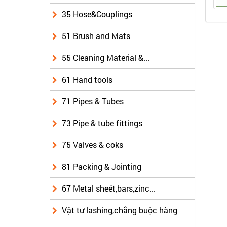
35 Hose&Couplings
51 Brush and Mats
55 Cleaning Material &...
61 Hand tools
71 Pipes & Tubes
73 Pipe & tube fittings
75 Valves & coks
81 Packing & Jointing
67 Metal sheét,bars,zinc...
Vật tư lashing,chằng buộc hàng