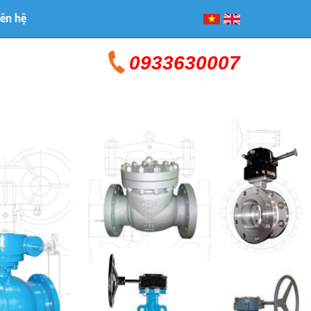
iên hệ
0933630007