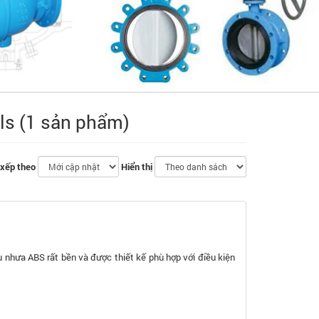
ils (1 sản phẩm)
ết
xếp theo
Hiển thị
ệu nhưa ABS rất bền và được thiết kế phù hợp với điều kiện