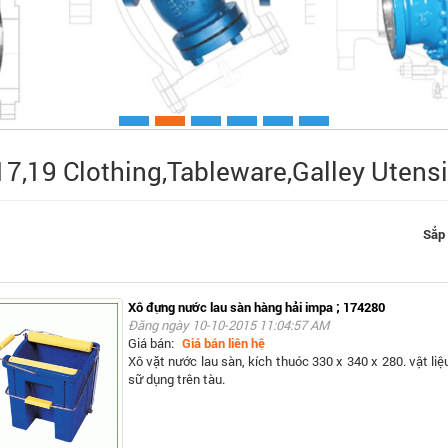
17,19 Clothing,Tableware,Galley Utens
Xem chi ti
Sắp 
Xô đựng nước lau sàn hàng hải impa ; 174280
Đăng ngày 10-10-2015 11:04:57 AM
Giá bán:
Giá bán liên hệ
Xô vặt nước lau sàn, kích thuóc 330 x 340 x 280. vật li
sữ dụng trên tàu.