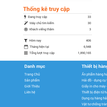
Thống kê truy cập
Đang truy cập
33
Máy chủ tìm kiếm
30
Khách viếng thăm
3
Hôm nay
406
Tháng hiện tại
6,948
Tổng lượt truy cập
1,890,165
Danh mục
Thiết bị hàn
Trang Chủ
Ấn phẩm hàng hả
Sản phẩm
Hải đồ - dụng cụ
Giới Thiệu
Giấy in cho máy 
Liên hệ
Thiết bị điện tử 
Dụng cụ hàng hả
Vật tư chống trà