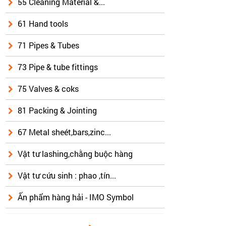
55 Cleaning Material &...
61 Hand tools
71 Pipes & Tubes
73 Pipe & tube fittings
75 Valves & coks
81 Packing & Jointing
67 Metal sheét,bars,zinc...
Vật tư lashing,chằng buộc hàng
Vật tư cứu sinh : phao ,tín...
Ấn phẩm hàng hải - IMO Symbol