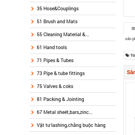
35 Hose&Couplings
51 Brush and Mats
55 Cleaning Material &...
sản ph
61 Hand tools
Từ
71 Pipes & Tubes
Sản
73 Pipe & tube fittings
75 Valves & coks
81 Packing & Jointing
67 Metal sheét,bars,zinc...
Vật tư lashing,chằng buộc hàng