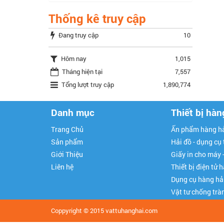
Thống kê truy cập
Đang truy cập
10
Hôm nay
1,015
Tháng hiện tại
7,557
Tổng lượt truy cập
1,890,774
Danh mục
Thiết bị hàn
Trang Chủ
Ấn phẩm hàng hả
Sản phẩm
Hải đồ - dụng cụ
Giới Thiệu
Giấy in cho máy 
Liên hệ
Thiết bị điện tử 
Dụng cụ hàng hả
Vật tư chống trà
Coppyright © 2015
vattuhanghai.com