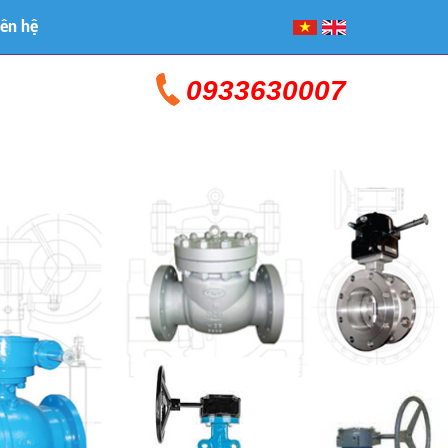
iên hệ
0933630007