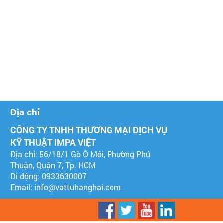
Địa chỉ
CÔNG TY TNHH THƯƠNG MẠI DỊCH VỤ
KỸ THUẬT IMPA VIỆT
Địa chỉ: 56/18/1 Gò Ô Môi, Phường Phú
Thuận, Quận 7, Tp. HCM
Di động: 0933630007
Email:
info@vattuhanghai.com