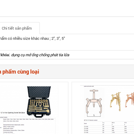
Chi tiết sản phẩm
ẩm có nhiều size khác nhau ; 2'', 3'', 5''
 khóa:
dụng cụ mở ống chống phát tia lửa
 phẩm cùng loại