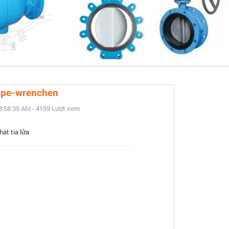
ết
ipe-wrenchen
8:58:35 AM - 4159 Lượt xem
át tia lửa