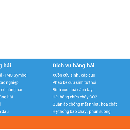
g hải
Dịch vụ hàng hải
i - IMO Symbol
Xuồn cứu sinh , cấp cứu
 tác nghiệp
Phao bè cứu sinh tự thổi
- cờ hàng hải
Bình cứu hoả sách tay
hàng hải
Hệ thống chữa cháy CO2
i
Quần áo chống mất nhiệt , hoá chất
n dầu
Hệ thống báo cháy , phun sương